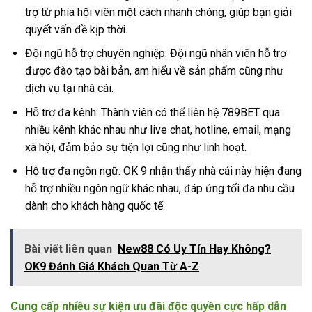
trợ từ phía hội viên một cách nhanh chóng, giúp bạn giải
quyết vấn đề kịp thời.
Đội ngũ hỗ trợ chuyên nghiệp: Đội ngũ nhân viên hỗ trợ
được đào tạo bài bản, am hiểu về sản phẩm cũng như
dịch vụ tại nhà cái.
Hỗ trợ đa kênh: Thành viên có thể liên hệ 789BET qua
nhiều kênh khác nhau như live chat, hotline, email, mạng
xã hội, đảm bảo sự tiện lợi cũng như linh hoạt.
Hỗ trợ đa ngôn ngữ: OK 9 nhận thấy nhà cái này hiện đang
hỗ trợ nhiều ngôn ngữ khác nhau, đáp ứng tối đa nhu cầu
dành cho khách hàng quốc tế.
Bài viết liên quan
New88 Có Uy Tín Hay Không?
OK9 Đánh Giá Khách Quan Từ A-Z
Cung cấp nhiều sự kiện ưu đãi độc quyền cực hấp dẫn