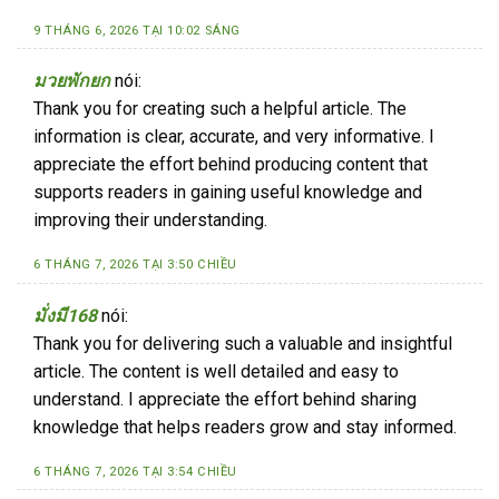
9 THÁNG 6, 2026 TẠI 10:02 SÁNG
มวยพักยก
nói:
Thank you for creating such a helpful article. The
information is clear, accurate, and very informative. I
appreciate the effort behind producing content that
supports readers in gaining useful knowledge and
improving their understanding.
6 THÁNG 7, 2026 TẠI 3:50 CHIỀU
มั่งมี168
nói:
Thank you for delivering such a valuable and insightful
article. The content is well detailed and easy to
understand. I appreciate the effort behind sharing
knowledge that helps readers grow and stay informed.
6 THÁNG 7, 2026 TẠI 3:54 CHIỀU