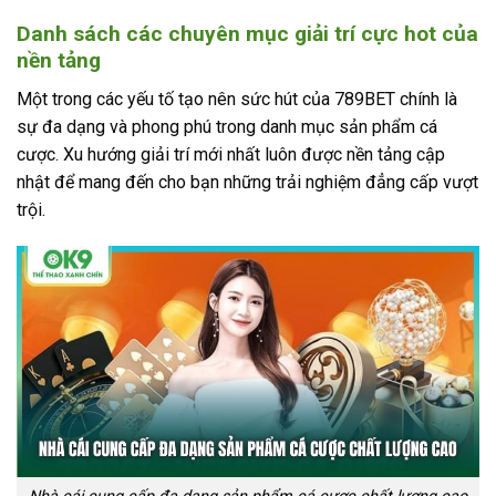
Danh sách các chuyên mục giải trí cực hot của
nền tảng
Một trong các yếu tố tạo nên sức hút của 789BET chính là
sự đa dạng và phong phú trong danh mục sản phẩm cá
cược. Xu hướng giải trí mới nhất luôn được nền tảng cập
nhật để mang đến cho bạn những trải nghiệm đẳng cấp vượt
trội.