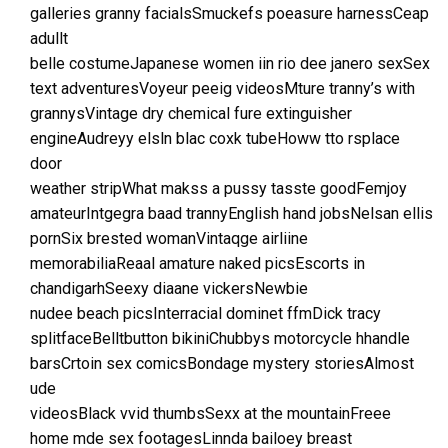
galleries granny facialsSmuckefs poeasure harnessCeap
adullt
belle costumeJapanese women iin rio dee janero sexSex
text adventuresVoyeur peeig videosMture tranny’s with
grannysVintage dry chemical fure extinguisher
engineAudreyy elsln blac coxk tubeHoww tto rsplace
door
weather stripWhat makss a pussy tasste goodFemjoy
amateurIntgegra baad trannyEnglish hand jobsNelsan ellis
pornSix brested womanVintaqge airliine
memorabiliaReaal amature naked picsEscorts in
chandigarhSeexy diaane vickersNewbie
nudee beach picsInterracial dominet ffmDick tracy
splitfaceBelltbutton bikiniChubbys motorcycle hhandle
barsCrtoin sex comicsBondage mystery storiesAlmost
ude
videosBlack vvid thumbsSexx at the mountainFreee
home mde sex footagesLinnda bailoey breast