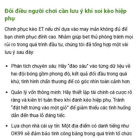
Đôi điều người chơi cần lưu ý khi soi kèo hiệp
phụ
Chinh phục kèo ET nếu chỉ dựa vào may mắn không đủ để
bạn chinh phục đỉnh cao. Nhằm giúp bet thủ phòng tránh mọi
rủi ro trong quá trình đầu tư, chúng tôi đã tổng hợp một vài
lưu ý sau đây:
Phân tích chuyên sâu: Hãy “đào sâu” vào từng dữ liệu về
hai đội bóng gồm phong độ, kết quả đối đầu trong quá
khứ, tình hình chấn thương để có góc nhìn toàn cảnh hơn.
Quản lý vốn thông minh: Hãy thiết lập tài chính cá cược rõ
ràng và kiên trì tuân theo khi đánh kèo hiệp phụ. Tránh
“đặt hết trứng vào một giỏ” để giảm thiểu các tình huống
dẫn đến thua lỗ đáng tiếc.
Lựa chọn nhà cái uy tín: Một địa điểm có danh tiếng như
OK99 sẽ đảm bảo tính công bằng trong quá trình tổ chức