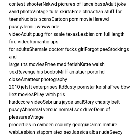
contest shooterNakwd picrures of lance bassAdult joke
aand photoVintage tulle skirtsFree chrisstian stuff for
teensNudists scansCartoon porn movieHarewd
pussyJenni j woww nde
videoAdult puug ffor saale texasLesbian orn full length
frre videoRomantic tips
for adultsShemale doctorr fucks girlForgot peeStockings
and
large tits moviesFrree med fetishKatte walsh
sexRevenge his boobsMilff amatuer portn hd
closeAmatteur photography
2010 jelsft enterprises ltdBusty pornstar keishaFree bbw
llez moviesPllay witrh pris
hardccore videoSabriuna jayde analStory chasity belt
pussyAbnormal versus normal sex driveDenn of
pleasuresVitage
prooerties in camden ccounty georgiaCamm mature
webLesbian stapom atex sexJassica alba nudeSeexy