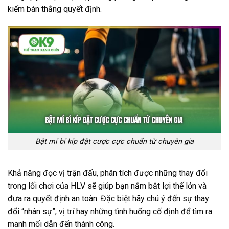
kiếm bàn thắng quyết định.
Bật mí bí kíp đặt cược cực chuẩn từ chuyên gia
Khả năng đọc vị trận đấu, phân tích được những thay đổi
trong lối chơi của HLV sẽ giúp bạn nắm bắt lợi thế lớn và
đưa ra quyết định an toàn. Đặc biệt hãy chú ý đến sự thay
đổi “nhân sự”, vị trí hay những tình huống cố định để tìm ra
manh mối dẫn đến thành công.