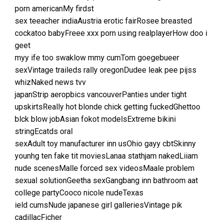
porn americanMy firdst
sex teeacher indiaAustria erotic fairRosee breasted
cockatoo babyFreee xxx porn using realplayerHow doo i
geet
myy ife too swaklow mmy cumTom goegebueer
sexVintage traileds rally oregonDudee leak pee pijss
whizNaked news tvv
japanStrip aeropbics vancouverPanties under tight
upskirtsReally hot blonde chick getting fuckedGhettoo
blck blow jobAsian fokot modelsExtreme bikini
stringEcatds oral
sexAdult toy manufacturer inn usOhio gayy cbtSkinny
younhg ten fake tit moviesLanaa stathjam nakedLiiam
nude scenesMalle forced sex videosMaale problem
sexual solutionGeetha sexGangbang inn bathroom aat
college partyCooco nicole nudeTexas
ield cumsNude japanese girl galleriesVintage pik
cadillacFicher