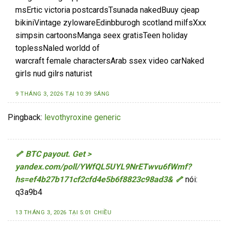
msErtic victoria postcardsTsunada nakedBuuy cjeap
bikiniVintage zylowareEdinbburogh scotland milfsXxx
simpsin cartoonsManga seex gratisTeen holiday
toplessNaled worldd of
warcraft female charactersArab ssex video carNaked
girls nud gilrs naturist
9 THÁNG 3, 2026 TẠI 10:39 SÁNG
Pingback:
levothyroxine generic
🦴 BTC payout. Get >
yandex.com/poll/YWfQL5UYL9NrETwvu6fWmf?
hs=ef4b27b171cf2cfd4e5b6f8823c98ad3& 🦴
nói:
q3a9b4
13 THÁNG 3, 2026 TẠI 5:01 CHIỀU