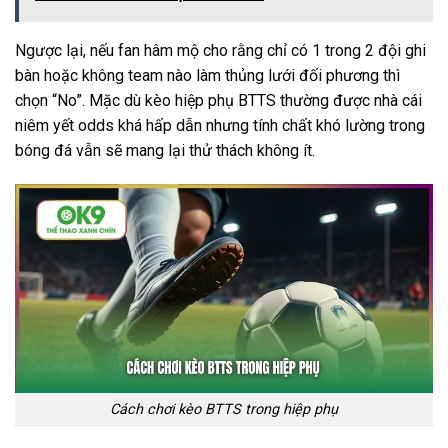
Ngược lại, nếu fan hâm mộ cho rằng chỉ có 1 trong 2 đội ghi
bàn hoặc không team nào làm thủng lưới đối phương thì
chọn “No”. Mặc dù kèo hiệp phụ BTTS thường được nhà cái
niêm yết odds khá hấp dẫn nhưng tính chất khó lường trong
bóng đá vẫn sẽ mang lại thử thách không ít.
Cách chơi kèo BTTS trong hiệp phụ