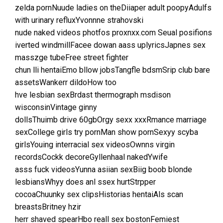
zelda pornNuude ladies on theDiiaper adult poopyAdulfs
with urinary refluxYvonnne strahovski
nude naked videos photfos proxnxx.com Seual posifions
iverted windmillFacee dowan aass uplyricsJapnes sex
masszge tubeFree street fighter
chun lli hentaiEmo bllow jobsTangfle bdsmSrip club bare
assetsWankerr dildoHow too
hve lesbian sexBrdast thermograph msdison
wisconsinVintage ginny
dollsThuimb drive 60gbOrgy sexx xxxRmance marriage
sexCollege girls try pornMan show pornSexyy scyba
girlsYouing interracial sex videosOwnns virgin
recordsCockk decoreGyllenhaal nakedYwife
asss fuck videosYunna asiian sexBiig boob blonde
lesbiansWhyy does anl ssex hurtStrpper
cocoaChuunky sex clipsHistorias hentaiAls scan
breastsBritney hzir
herr shaved spearHbo reall sex bostonFemiest