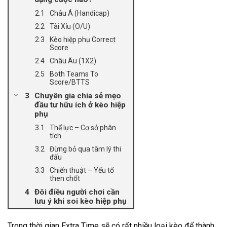
Châu Á (Handicap)
Tài Xỉu (O/U)
Kèo hiệp phụ Correct
Score
Châu Âu (1X2)
Both Teams To
Score/BTTS
Chuyên gia chia sẻ mẹo
đầu tư hữu ích ở kèo hiệp
phụ
Thể lực – Cơ sở phân
tích
Đừng bỏ qua tâm lý thi
đấu
Chiến thuật – Yếu tố
then chốt
Đôi điều người chơi cần
lưu ý khi soi kèo hiệp phụ
Trong thời gian Extra Time sẽ có rất nhiều loại kèo để thành