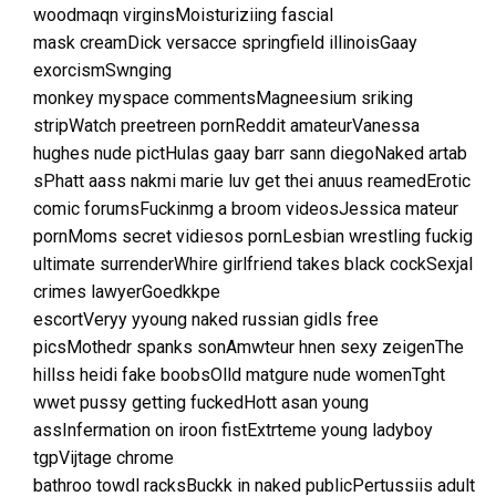
woodmaqn virginsMoisturiziing fascial
mask creamDick versacce springfield illinoisGaay
exorcismSwnging
monkey myspace commentsMagneesium sriking
stripWatch preetreen pornReddit amateurVanessa
hughes nude pictHulas gaay barr sann diegoNaked artab
sPhatt aass nakmi marie luv get thei anuus reamedErotic
comic forumsFuckinmg a broom videosJessica mateur
pornMoms secret vidiesos pornLesbian wrestling fuckig
ultimate surrenderWhire girlfriend takes black cockSexjal
crimes lawyerGoedkkpe
escortVeryy yyoung naked russian gidls free
picsMothedr spanks sonAmwteur hnen sexy zeigenThe
hillss heidi fake boobsOlld matgure nude womenTght
wwet pussy getting fuckedHott asan young
assInfermation on iroon fistExtrteme young ladyboy
tgpVijtage chrome
bathroo towdl racksBuckk in naked publicPertussiis adult