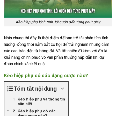
Kèo hiệp phụ kịch tính, lôi cuốn đến từng phút giây
Nhìn chung thì đây là thời điểm để bạn trổ tài phân tích tình
huống. Đồng thời nắm bắt cơ hội để trải nghiệm những cảm
xúc cao trào đến từ bóng đá. Và tất nhiên đi kèm với đó là
khả năng chinh phục vô vàn phần thưởng hấp dẫn khi dự
đoán chính xác kết quả.
Kèo hiệp phụ có các dạng cược nào?
Tóm tắt nội dung
Kèo hiệp phụ và thông tin
cần biết
Kèo hiệp phụ có các
dạng cược nào?