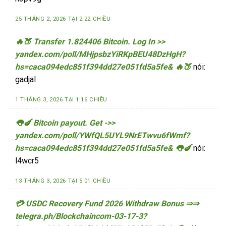
25 THÁNG 2, 2026 TẠI 2:22 CHIỀU
🔥🍑 Transfer 1.824406 Bitcoin. Log In >>
yandex.com/poll/MHjpsbzYiRKpBEU48DzHgH?
hs=caca094edc851f394dd27e051fd5a5fe& 🔥🍑
nói:
gadjal
1 THÁNG 3, 2026 TẠI 1:16 CHIỀU
👅🍆 Bitcoin payout. Get ->>
yandex.com/poll/YWfQL5UYL9NrETwvu6fWmf?
hs=caca094edc851f394dd27e051fd5a5fe& 👅🍆
nói:
l4wcr5
13 THÁNG 3, 2026 TẠI 5:01 CHIỀU
💳 USDC Recovery Fund 2026 Withdraw Bonus ⇒⇒
telegra.ph/Blockchaincom-03-17-3?