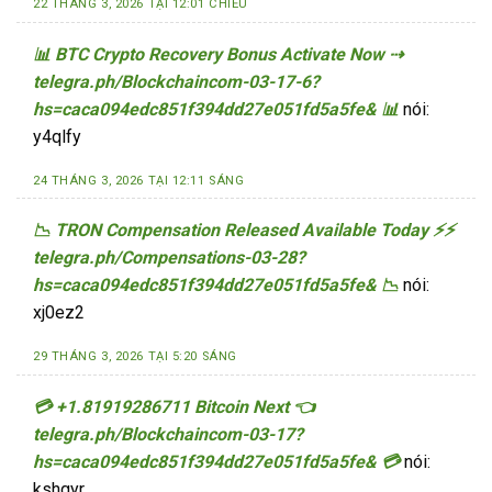
22 THÁNG 3, 2026 TẠI 12:01 CHIỀU
📊 BTC Crypto Recovery Bonus Activate Now ⇢
telegra.ph/Blockchaincom-03-17-6?
hs=caca094edc851f394dd27e051fd5a5fe& 📊
nói:
y4qlfy
24 THÁNG 3, 2026 TẠI 12:11 SÁNG
📉 TRON Compensation Released Available Today ⚡⚡
telegra.ph/Compensations-03-28?
hs=caca094edc851f394dd27e051fd5a5fe& 📉
nói:
xj0ez2
29 THÁNG 3, 2026 TẠI 5:20 SÁNG
💳 +1.81919286711 Вitсоin Next 👈
telegra.ph/Blockchaincom-03-17?
hs=caca094edc851f394dd27e051fd5a5fe& 💳
nói:
kshgyr