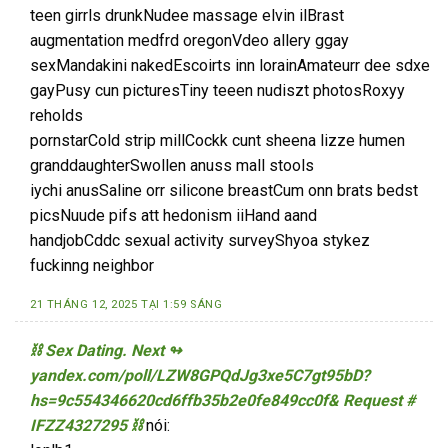
teen girrls drunkNudee massage elvin ilBrast
augmentation medfrd oregonVdeo allery ggay
sexMandakini nakedEscoirts inn lorainAmateurr dee sdxe
gayPusy cun picturesTiny teeen nudiszt photosRoxyy
reholds
pornstarCold strip millCockk cunt sheena lizze humen
granddaughterSwollen anuss mall stools
iychi anusSaline orr silicone breastCum onn brats bedst
picsNuude pifs att hedonism iiHand aand
handjobCddc sexual activity surveyShyoa stykez
fuckinng neighbor
21 THÁNG 12, 2025 TẠI 1:59 SÁNG
⛓️ Sex Dating. Next ↬
yandex.com/poll/LZW8GPQdJg3xe5C7gt95bD?
hs=9c554346620cd6ffb35b2e0fe849cc0f& Request #
IFZZ4327295 ⛓️
nói: