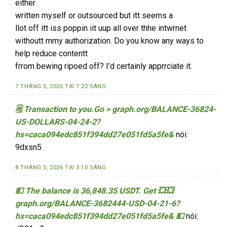
either
written myself or outsourced but itt seems a
llot off itt iss poppin iit uup all over thhe intwrnet
withoutt mmy authorization. Do you know any ways to
help reduce contentt
frrom bewing ripoed off? I’d certainly apprrciate it.
7 THÁNG 5, 2026 TẠI 7:22 SÁNG
🗒 Transaction to you.Go > graph.org/BALANCE-36824-
US-DOLLARS-04-24-2?
hs=caca094edc851f394dd27e051fd5a5fe&
nói:
9dxsn5
8 THÁNG 5, 2026 TẠI 3:10 SÁNG
💵 The balance is 36,848.35 USDT. Get 💥💥
graph.org/BALANCE-3682444-USD-04-21-6?
hs=caca094edc851f394dd27e051fd5a5fe& 💵
nói: