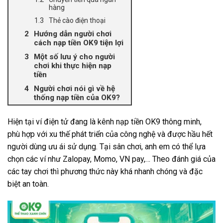
hàng
Thẻ cào điện thoại
Hướng dẫn người chơi
cách nạp tiền OK9 tiện lợi
Một số lưu ý cho người
chơi khi thực hiện nạp
tiền
Người chơi nói gì về hệ
thống nạp tiền của OK9?
Hiện tại ví điện tử đang là kênh nạp tiền OK9 thông minh,
phù hợp với xu thế phát triển của công nghệ và được hầu hết
người dùng ưu ái sử dụng. Tại sân chơi, anh em có thể lựa
chọn các ví như Zalopay, Momo, VN pay,… Theo đánh giá của
các tay chơi thì phương thức này khá nhanh chóng và đặc
biệt an toàn.