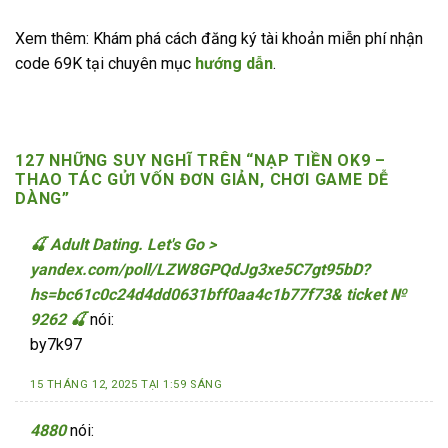
Xem thêm: Khám phá cách đăng ký tài khoản miễn phí nhận
code 69K tại chuyên mục
hướng dẫn
.
127 NHỮNG SUY NGHĨ TRÊN “
NẠP TIỀN OK9 –
THAO TÁC GỬI VỐN ĐƠN GIẢN, CHƠI GAME DỄ
DÀNG
”
🍒 Adult Dating. Let's Go >
yandex.com/poll/LZW8GPQdJg3xe5C7gt95bD?
hs=bc61c0c24d4dd0631bff0aa4c1b77f73& ticket №
9262 🍒
nói:
by7k97
15 THÁNG 12, 2025 TẠI 1:59 SÁNG
4880
nói: