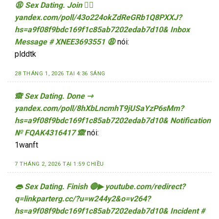
😩 Sex Dating. Join 👉🏼
yandex.com/poll/43o224okZdReGRb1Q8PXXJ?
hs=a9f08f9bdc169f1c85ab7202edab7d10& Inbox
Message # XNEE3693551 😩
nói:
plddtk
28 THÁNG 1, 2026 TẠI 4:36 SÁNG
🙈 Sex Dating. Done ⇾
yandex.com/poll/8hXbLncmhT9jUSaYzP6sMm?
hs=a9f08f9bdc169f1c85ab7202edab7d10& Notification
№ FQAK4316417 🙈
nói:
1wanft
7 THÁNG 2, 2026 TẠI 1:59 CHIỀU
👄 Sex Dating. Finish 🔴▶ youtube.com/redirect?
q=linkparterg.cc/?u=w244y2&o=v264?
hs=a9f08f9bdc169f1c85ab7202edab7d10& Incident #