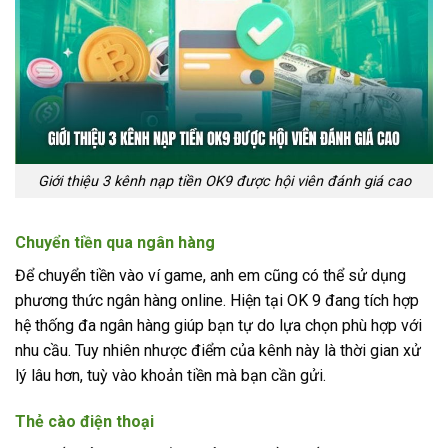
Giới thiệu 3 kênh nạp tiền OK9 được hội viên đánh giá cao
Chuyển tiền qua ngân hàng
Để chuyển tiền vào ví game, anh em cũng có thể sử dụng
phương thức ngân hàng online. Hiện tại OK 9 đang tích hợp
hệ thống đa ngân hàng giúp bạn tự do lựa chọn phù hợp với
nhu cầu. Tuy nhiên nhược điểm của kênh này là thời gian xử
lý lâu hơn, tuỳ vào khoản tiền mà bạn cần gửi.
Thẻ cào điện thoại