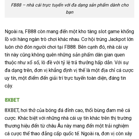
FB88 – nhà cái trực tuyến với đa dạng sản phẩm dành cho
bạn
Ngoài ra, FB88 còn mang đến một kho tàng slot game khổng
lồ với hàng ngàn trò chơi khác nhau. Cơ hội trúng Jackpot lớn
luôn chờ đón người chơi tại FB88. Bên cạnh đó,
nhà cái uy
tín này cũng không quên những sản phẩm dân gian quen
thuộc như xổ số, lô đề với tỷ lệ trả thưởng hấp dẫn. Với sự
đa dạng trên, đơn vị khẳng định vị thế là một địa chỉ cá cược
uy tín, một điểm đến giải trí trực tuyến toàn diện, đáng tin
cậy.
8XBET
8XBET, hơi thở của bóng đá đỉnh cao, thổi bùng đam mê cá
cược. Khác biệt với những nhà cái uy tín khác trên thị trường
thương hiệu đến từ châu Âu này mang đến một trải nghiệm
cá cược thể thao đẳng cấp quốc tế. Ngoài ra, đơn vị còn xây