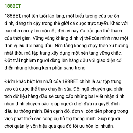
188BET
188BET, một tên tuổi lão làng, một biểu tượng của sự ổn
định, đáng tin cậy trong thế giới cá cược trực tuyến. Khác với
các nhà cái uy tín
mới nổi, đơn vị này đã trải qua thử thách
của thời gian. Vững vàng khẳng định vị thế của mình như một
đơn vị lâu đời hàng đầu. Nền tảng không chạy theo xu hướng
nhất thời, mà tập trung xây dựng một nền tảng vững chắc.
Đặt trải nghiệm người dùng lên hàng đầu với giao diện cổ
điển nhưng không kém phần sang trọng.
Điểm khác biệt lớn nhất của 188BET chính là sự tập trung
vào cá cược thể thao chuyên sâu. Đội ngũ chuyên gia phân
tích dữ liệu hàng đầu sẽ cung cấp những bài viết nhận định
nhận định chuyên sâu, giúp người chơi đưa ra quyết định
đầu tư thông minh. Bên cạnh đó, đơn vị còn tiên phong trong
việc phát triển các công cụ hỗ trợ thông minh. Giúp người
chơi quản lý vốn hiệu quả qua đó tối ưu hóa lợi nhuận.