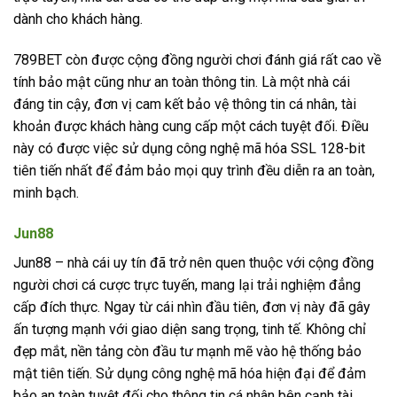
dành cho khách hàng.
789BET còn được cộng đồng người chơi đánh giá rất cao về
tính bảo mật cũng như an toàn thông tin. Là một
nhà cái
đáng tin cậy, đơn vị cam kết bảo vệ thông tin cá nhân, tài
khoản được khách hàng cung cấp một cách tuyệt đối. Điều
này có được việc sử dụng công nghệ mã hóa SSL 128-bit
tiên tiến nhất để đảm bảo mọi quy trình đều diễn ra an toàn,
minh bạch.
Jun88
Jun88 – nhà cái uy tín đã trở nên quen thuộc với cộng đồng
người chơi cá cược trực tuyến, mang lại trải nghiệm đẳng
cấp đích thực. Ngay từ cái nhìn đầu tiên, đơn vị này đã gây
ấn tượng mạnh với giao diện sang trọng, tinh tế. Không chỉ
đẹp mắt, nền tảng còn đầu tư mạnh mẽ vào hệ thống bảo
mật tiên tiến. Sử dụng công nghệ mã hóa hiện đại để đảm
bảo an toàn tuyệt đối cho thông tin cá nhân bên cạnh tài