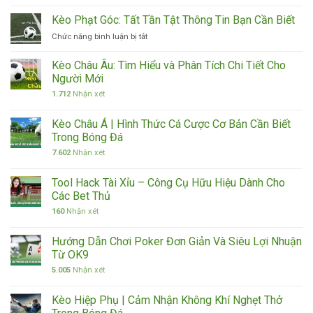
Kèo
Bắt
Thẻ
Kèo Phạt Góc: Tất Tần Tật Thông Tin Bạn Cần Biết
Kèo
Phạt:
Chuẩn
Chức năng bình luận bị tắt
ở
Khám
Xác
Kèo
Phá
Với
Phạt
Chi
Kèo Châu Âu: Tìm Hiểu và Phân Tích Chi Tiết Cho
Góc
Góc:
Tiết
Người Mới
Nhìn
Tất
Từ
Đột
1.712
Nhận xét
Tần
A
Phá
Tật
đến
2025
Thông
Kèo Châu Á | Hình Thức Cá Cược Cơ Bản Cần Biết
Z
Tin
Trong Bóng Đá
Bạn
7.602
Nhận xét
Cần
Biết
Tool Hack Tài Xỉu – Công Cụ Hữu Hiệu Dành Cho
Các Bet Thủ
160
Nhận xét
Hướng Dẫn Chơi Poker Đơn Giản Và Siêu Lợi Nhuận
Từ OK9
5.005
Nhận xét
Kèo Hiệp Phụ | Cảm Nhận Không Khí Nghẹt Thở