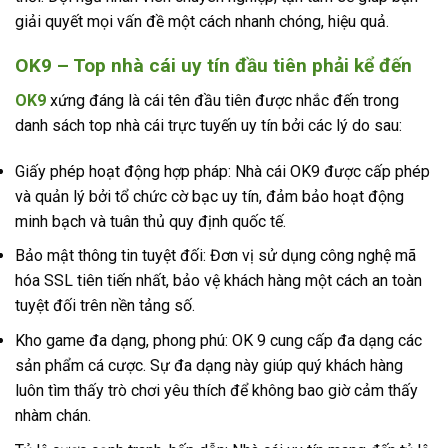
giải quyết mọi vấn đề một cách nhanh chóng, hiệu quả.
OK9 – Top nhà cái uy tín đầu tiên phải kể đến
OK9
xứng đáng là cái tên đầu tiên được nhắc đến trong
danh sách top nhà cái trực tuyến uy tín bởi các lý do sau:
Giấy phép hoạt động hợp pháp: Nhà cái OK9 được cấp phép
và quản lý bởi tổ chức cờ bạc uy tín, đảm bảo hoạt động
minh bạch và tuân thủ quy định quốc tế.
Bảo mật thông tin tuyệt đối: Đơn vị sử dụng công nghệ mã
hóa SSL tiên tiến nhất, bảo vệ khách hàng một cách an toàn
tuyệt đối trên nền tảng số.
Kho game đa dạng, phong phú: OK 9 cung cấp đa dạng các
sản phẩm cá cược. Sự đa dạng này giúp quý khách hàng
luôn tìm thấy trò chơi yêu thích để không bao giờ cảm thấy
nhàm chán.