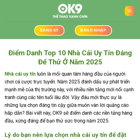
Chuyển
đến
nội
dung
ĐĂNG KÝ
ĐĂNG NHẬP
Điểm Danh Top 10 Nhà Cái Uy Tín Đáng
Để Thử Ở Năm 2025
Nhà cái uy tín
luôn là mối quan tâm hàng đầu của người
chơi cá cược trực tuyến. Năm 2025 đánh dấu sự phát triển
mạnh mẽ của thị trường này, với nhiều nền tảng mới nổi cạnh
tranh cùng các tên tuổi lâu đời. Vậy đâu mới thực sự là
những lựa chọn đáng tin cậy giữa muôn vàn lời quảng cáo
hấp dẫn? Bài viết này, OK9 sẽ điểm danh các nền tảng hàng
đầu, xứng đáng để bạn thử sức trong năm 2025.
Lý do bạn nên lựa chọn nhà cái uy tín để đặt