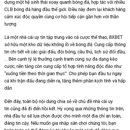
dựng một hệ sinh thái xoay quanh bóng đá, hợp tác với nhiều
CLB bóng đá hàng đầu thế giới. Điều này đem lại khách hàng
cảm xúc độc quyền cùng cơ hội tiếp cận gần hơn với thần
tượng.
Là một
nhà cái uy tín
tập trung vào cá cược thể thao, 8XBET
sở hữu một kho dữ liệu khổng lồ về bóng đá. Cung cấp thông
tin chi tiết về các giải đấu, đội bóng, cầu thủ, lịch sử đối đầu,
… Bên cạnh tỷ lệ thưởng cạnh tranh cùng sự đa dạng kèo
cược, nền tảng còn cung cấp tổ hợp tính năng độc đáo như
“xuống tiền theo thời gian thực”. Cho phép bạn đầu tư ngay
cả khi trận đấu đang diễn ra, tăng thêm phần kịch tính và hấp
dẫn.
Đến đây, toàn bộ nội dung chia sẻ về chủ đề nhà cái uy
tín
cũng đã đi đến hồi kết. Hy vọng qua những thông tin trên,
nhà đầu tư sẽ lựa chọn được cho mình một địa chỉ an toàn,
đáng tin cậy. Nếu muốn gia nhập sân chơi chúng tôi, bạn