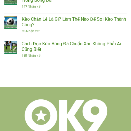
Trong Bóng Đá
147
Nhận xét
Kèo Chẵn Lẻ Là Gì? Làm Thế Nào Để Soi Kèo Thành
Công?
96
Nhận xét
Cách Đọc Kèo Bóng Đá Chuẩn Xác Không Phải Ai
Cũng Biết
115
Nhận xét