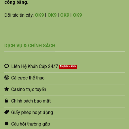
công bằng
.
Đối tác tin cậy:
OK9
|
OK9
|
OK9
|
OK9
DỊCH VỤ & CHÍNH SÁCH
Liên Hệ Khẩn Cấp 24/7
Cá cược thể thao
Casino trực tuyến
Chính sách bảo mật
Giấy phép hoạt động
Câu hỏi thường gặp