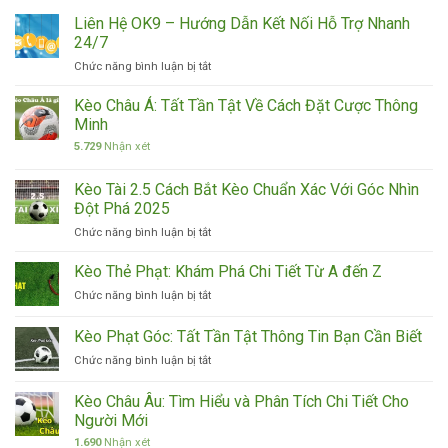
Liên Hệ OK9 – Hướng Dẫn Kết Nối Hỗ Trợ Nhanh
24/7
Chức năng bình luận bị tắt
ở
Liên
Hệ
Kèo Châu Á: Tất Tần Tật Về Cách Đặt Cược Thông
OK9
Minh
–
5.729
Nhận xét
Hướng
Dẫn
Kết
Kèo Tài 2.5 Cách Bắt Kèo Chuẩn Xác Với Góc Nhìn
Nối
Đột Phá 2025
Hỗ
Chức năng bình luận bị tắt
ở
Trợ
Kèo
Nhanh
Tài
Kèo Thẻ Phạt: Khám Phá Chi Tiết Từ A đến Z
24/7
2.5
Chức năng bình luận bị tắt
ở
Cách
Kèo
Bắt
Thẻ
Kèo Phạt Góc: Tất Tần Tật Thông Tin Bạn Cần Biết
Kèo
Phạt:
Chuẩn
Chức năng bình luận bị tắt
ở
Khám
Xác
Kèo
Phá
Với
Phạt
Chi
Kèo Châu Âu: Tìm Hiểu và Phân Tích Chi Tiết Cho
Góc
Góc:
Tiết
Người Mới
Nhìn
Tất
Từ
Đột
1.690
Nhận xét
Tần