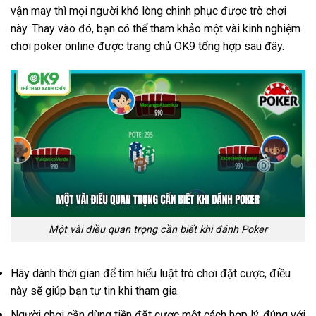
vận may thì mọi người khó lòng chinh phục được trò chơi
này. Thay vào đó, bạn có thể tham khảo một vài kinh nghiệm
chơi poker online được trang chủ OK9 tổng hợp sau đây.
Một vài điều quan trọng cần biết khi đánh Poker
Hãy dành thời gian để tìm hiểu luật trò chơi đặt cược, điều
này sẽ giúp bạn tự tin khi tham gia.
Người chơi cần dùng tiền đặt cược một cách hợp lý, đúng với